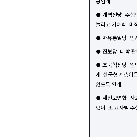
공할게.
●
개혁신당
:
수행평
늘리고 기하학, 미
●
자유통일당
:
입
●
진보당
:
대학 관
●
조국혁신당
:
일
게. 한국형 계층이
없도록 할게.
●
새진보연합
:
사
있어. 또 교사별 