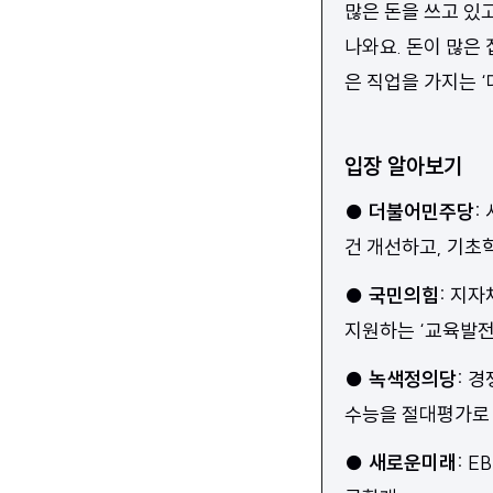
많은 돈을 쓰고 있
나와요. 돈이 많은
은 직업을 가지는 
입장 알아보기
●
더불어민주당
:
건 개선하고, 기초
●
국민의힘
:
지자체
지원하는 ‘교육발전
●
녹색정의당
:
경
수능을 절대평가로 
●
새로운미래
:
E