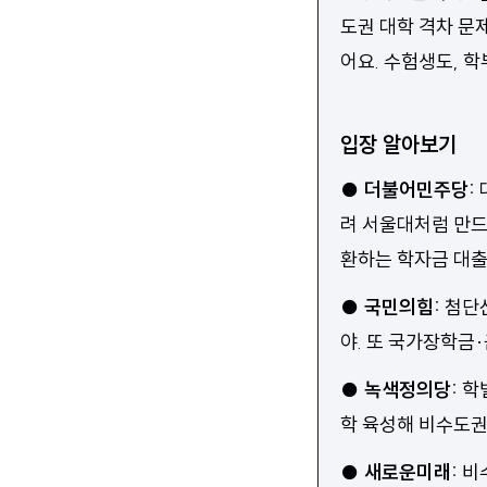
도권 대학 격차 문
어요. 수험생도, 
입장 알아보기
●
더불어민주당
:
려 서울대처럼 만드
환하는 학자금 대출
●
국민의힘
:
첨단산
야. 또 국가장학금·
●
녹색정의당
:
학
학 육성해 비수도권
●
새로운미래
:
비