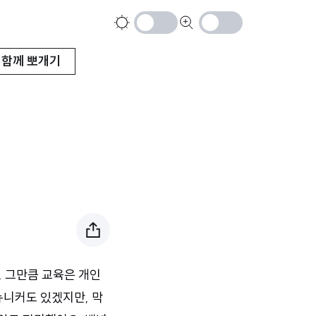
색
큰
상
글
함께 뽀개기
반
씨
전
키
하
우
기
기
. 그만큼 교육은 개인
뉴니커도 있겠지만, 막