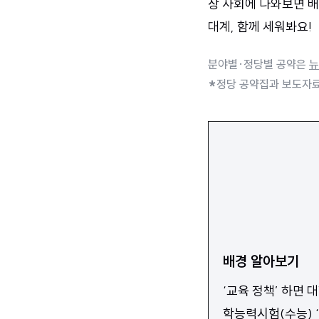
상 사회에 나와보면 배
대계, 함께 세워봐요!
분야별·정당별 공약은
뉴
*
정당 공약집과 보도자료
배경 알아보기
‘교육 정책’ 하면
학능력시험(수능)