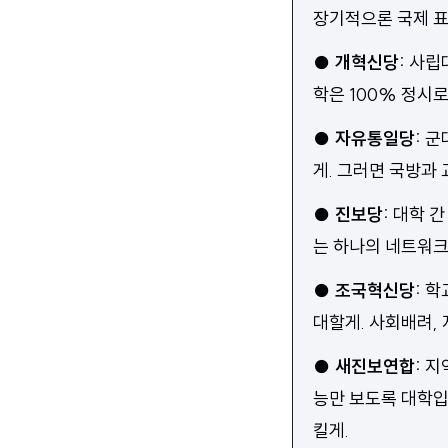
장기적으론 국제 표
●
개혁신당
:
사립
학은 100% 정시
●
자유통일당
:
군
게. 그러면 국방과 
●
진보당
:
대학 간
는 하나의 네트워크
●
조국혁신당
:
학
대할게. 사회배려,
●
새진보연합
:
지
능만 보도록 대학입
킬게.