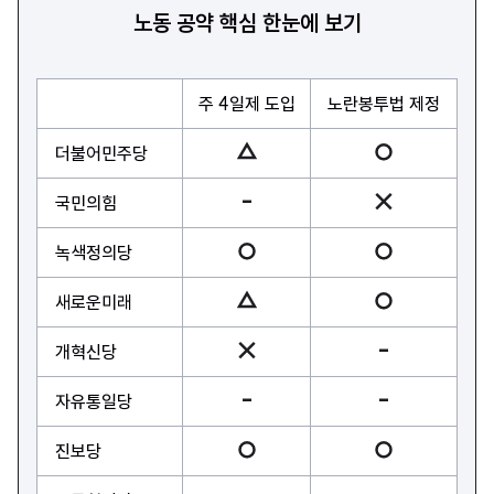
노동 공약 핵심 한눈에 보기
주 4일제 도입
노란봉투법 제정
더불어민주당
국민의힘
녹색정의당
새로운미래
개혁신당
자유통일당
진보당