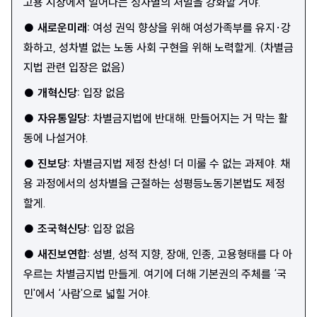
고용 시장에서 일어나는 성차별의 처벌을 강화할 거야.
●
새로운미래
:
여성 권익 향상을 위해 여성가족부를 유지·강
화하고, 성차별 없는 노동 사회 구현을 위해 노력할게. (차별금
지법 관련 입장은 없음)
●
개혁신당
:
입장 없음
●
자유통일당
:
차별금지법에 반대해. 만들어지는 거 막는 활
동에 나설거야.
●
진보당
:
차별금지법 제정 찬성! 더 미룰 수 없는 과제야. 채
용 과정에서의 성차별을 근절하는 성평등노동기본법도 제정
할게.
●
조국혁신당
:
입장 없음
●
새진보연합
:
성별, 성적 지향, 장애, 인종, 고용형태를 다 아
우르는 차별금지법 만들게. 여기에 더해 기본권의 주체를 ‘국
민'에서 ‘사람'으로 넓힐 거야.