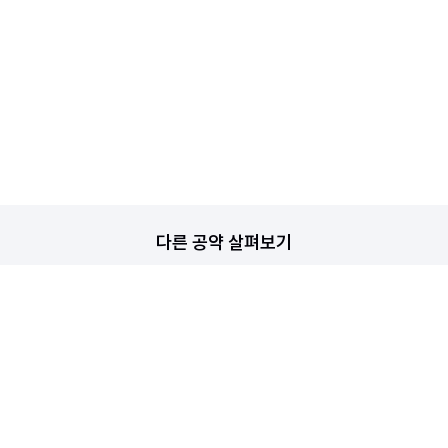
다른 공약 살펴보기
주거
공약
교육
공약
경제
공약