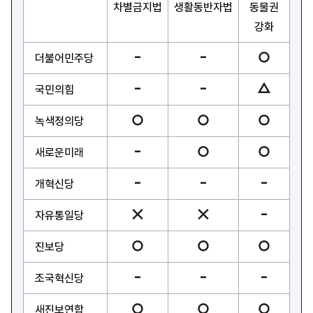
차별금지법
생활동반자법
동물권
강화
더불어민주당
국민의힘
녹색정의당
새로운미래
개혁신당
자유통일당
진보당
조국혁신당
새진보연합