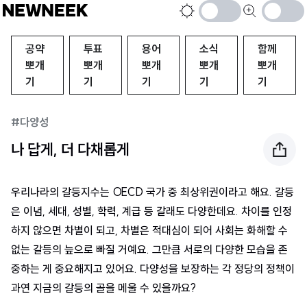
색
큰
상
글
공약
투표
용어
반
소식
함께
씨
전
키
뽀개
뽀개
뽀개
뽀개
뽀개
하
우
기
기
기
기
기
기
기
#
다양성
나 답게, 더 다채롭게
우리나라의 갈등지수는 OECD 국가 중 최상위권이라고 해요. 갈등
은 이념, 세대, 성별, 학력, 계급 등 갈래도 다양한데요. 차이를 인정
하지 않으면 차별이 되고, 차별은 적대심이 되어 사회는 화해할 수
없는 갈등의 늪으로 빠질 거예요. 그만큼 서로의 다양한 모습을 존
중하는 게 중요해지고 있어요. 다양성을 보장하는 각 정당의 정책이
과연 지금의 갈등의 골을 메울 수 있을까요?