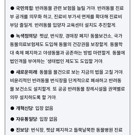
●
국민의힘
:
반려동물 관련 보험을 늘릴 거야. 반려동물 진료
부 공개를 의무화 하고, 진료비 부가세 면제를 확대해 진료비
부담 줄일게. 반려동물 입양자 교육센터 설치도 추진할게.
●
녹색정의당
:
펫샵, 번식장, 경매장 폐지! 동물보건소, 국가
동물의료보험제도 도입해 동물의 건강권을 보장할게. 동물학
대 축제 폐지하고 야생동물과 공존하는 방법 마련할게. 동물에
법인격을 부여하는 ‘생태법인 제도'도 도입할 거야.
●
새로운미래
:
동물을 물건으로 보는 지금의 법을 고칠 거야.
비윤리적인 반려동물 번식장을 단계적으로 폐쇄하고 반려동
물 보건소도 설치할게. 또 공공 반려동물 장례시설을 권역별로
의무 설치하도록 할 거야.
●
개혁신당
:
입장 없음
●
자유통일당
:
입장 없음
●
진보당
:
번식장, 펫샵 폐지하고 들쭉날쭉한 동물병원 진료